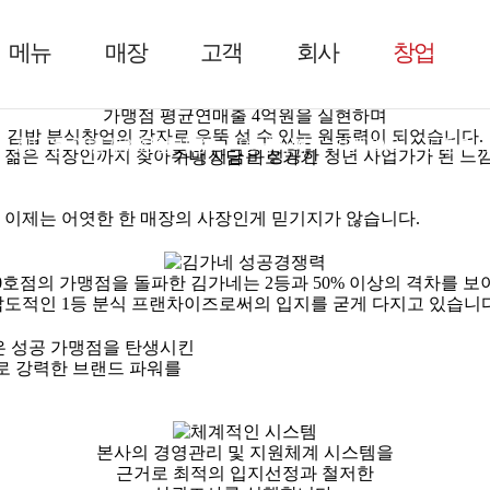
까지 하고 있습니다.
메뉴
매장
고객
회사
창업
를 모두 잡을 수 있었습니다.
가맹점 평균연매출 4억원을 실현
하며
김밥 분식창업의 강자로 우뚝 설 수 있는 원동력이 되었습니다.
창업은 어떻게?(창업비용)
인테리어
가맹FAQ
공정거
터 젊은 직장인까지 찾아주니 지금은 성공한 청년 사업가가 된 느
가맹상담 바로가기
 이제는 어엿한 한 매장의 사장인게 믿기지가 않습니다.
00호점의 가맹점을 돌파한 김가네는 2등과 50% 이상의 격차를 보
압도적인 1등 분식 프랜차이즈로써의 입지를 굳게 다지고 있습니다
은 성공 가맹점을 탄생시킨
로 강력한 브랜드 파워를
본사의 경영관리 및 지원체계 시스템을
근거로 최적의 입지선정과 철저한