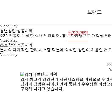
매출창업 성공사례
본사의 디테일한 입지 분석과 운영전략으로 지금은 다점포 운영
브랜드
Video Play
여성창업 성공사례
본사의 매장 운영 시스템 덕분에 살림과 매장 운영 두 마리 토끼
Video Play
청년창업 성공사례
성공경쟁력
창업정보
33년 전통이 무색한 실내 인테리어, 홍보 마케팅으로 대학생부
Video Play
초보창업 성공사례
본사의 체계적인 관리 시스템 덕분에 외식업 창업이 처음인 저도
Video Play
5
브랜드 파워
업계 최고의 경영관리 지원시스템을 바탕으로 수많
김가네 김밥은 뛰어난 맛과 품질의 우수성을 바탕으
구축해 나가고 있습니다.