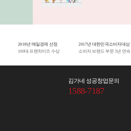
 요즘.
하게 썰
넣은 듯한
룩 면치
 납작당
2018년 매일경제 선정
2017년 대한민국소비자대상
 라면사
100대 프랜차이즈 수상
소비자 브랜드 부문 3년 연속
쫀득한
까지...
한 속재
김가네 성공창업문의
 깊은 맛
1588-7187
더해주는
찌개는
끼 저녁식
.
 저녁의