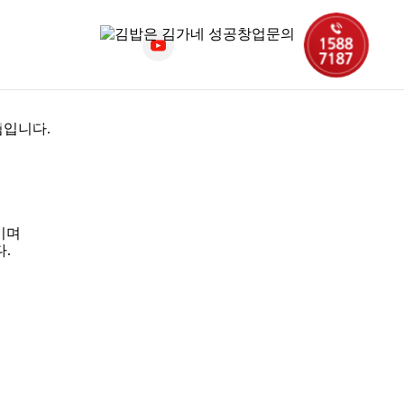
래
가맹상담
입점제안
낌입니다.
이며
.