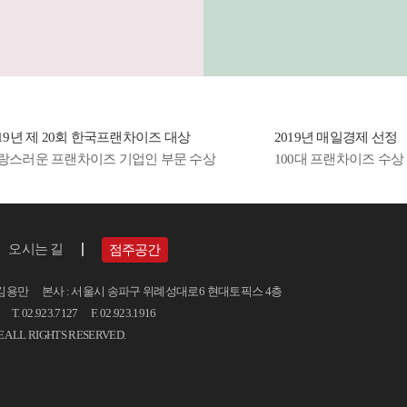
다:D
되는
무심
어 
햄.
후루
기의
019년 제 20회 한국프랜차이즈 대상
2019년 매일경제 선정
면과
랑스러운 프랜차이즈 기업인 부문 수상
100대 프랜차이즈 수상
리..
쫀득
떡국떡
푸짐
오시는 길
점주공간
료로
김용만 본사 : 서울시 송파구 위례성대로6 현대토픽스 4층
을 
 02.923.7127 F. 02.923.1916
부대
E ALL RIGHTS RESERVED.
한 
사로.
늦은