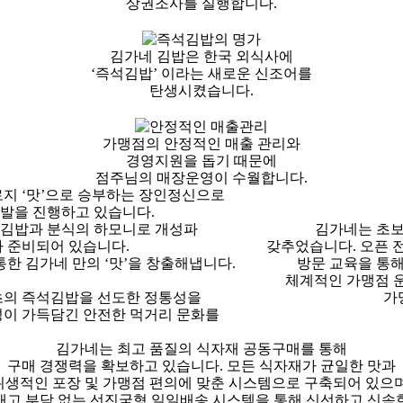
상권조사를 실행합니다.
김가네 김밥은 한국 외식사에
‘즉석김밥’ 이라는 새로운 신조어를
탄생시켰습니다.
가맹점의 안정적인 매출 관리와
경영지원을 돕기 때문에
점주님의 매장운영이 수월합니다.
지 ‘맛’으로 승부하는 장인정신으로
발을 진행하고 있습니다.
는 김밥과 분식의 하모니로 개성파
김가네는
초보
가 준비되어 있습니다.
갖추었습니다. 오픈 
한 김가네 만의 ‘맛’을 창출
해냅니다.
방문 교육을 통해
체계적인 가맹점 운
초의 즉석김밥을 선도한 정통성을
가
성이 가득담긴 안전한 먹거리 문화를
김가네는
최고 품질의 식자재 공동구매를 통해
구매 경쟁력을 확보
하고 있습니다. 모든 식자재가 균일한 맛과
위생적인 포장 및 가맹점 편의에 맞춘 시스템으로 구축되어 있으며
재고 부담 없는 선진국형 일일배송 시스템을 통해 신선하고 신속