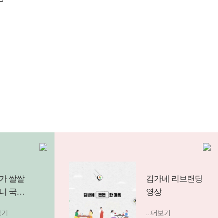
가 쌀쌀
김가네 리브랜딩
니 국물
영상
를 찾게
보기
...더보기