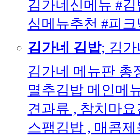
김가네신메뉴 #김
심메뉴추천 #피
김가네 김밥
; 김
김가네 메뉴판 총
멸추김밥 메인메
견과류 , 참치마요김
스팸김밥 , 매콤제육