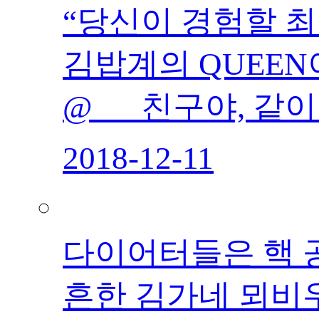
“당신이 경험할 
김밥계의 QUEEN
@___친구야, 같
2018-12-11
다이어터들은 핵
흔한 김가네 뫼비우스