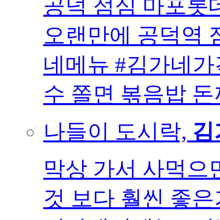
공덕 점심 마포롯
오랜만에 공덕역 점
네메뉴 #김가네가
수 쫄면 볶음밥 돈까
나들이 도시락,
김
막상 가서 사먹으
것 보다 훨씬 좋은거