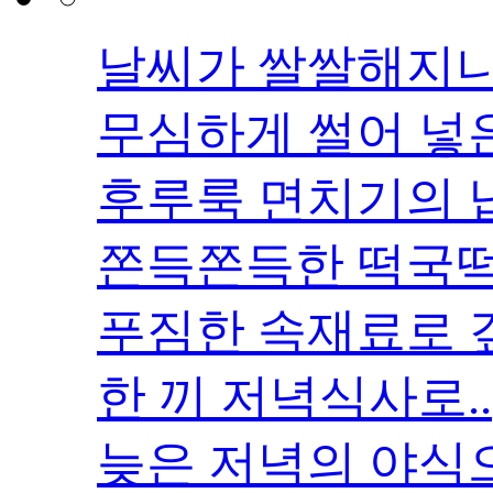
날씨가 쌀쌀해지니
무심하게 썰어 넣은
후루룩 면치기의 
쫀득쫀득한 떡국떡까
푸짐한 속재료로 
한 끼 저녁식사로..
늦은 저녁의 야식으