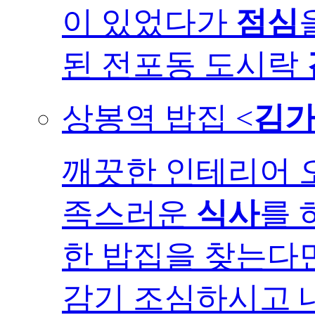
이 있었다가
점심
된 전포동 도시락
상봉역 밥집 <
김
깨끗한 인테리어 
족스러운
식사
를 
한 밥집을 찾는다면
감기 조심하시고 내