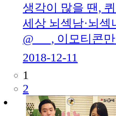
생각이 많을 땐, 
세상 뇌섹남·뇌섹녀
@___, 이모티콘
2018-12-11
1
2