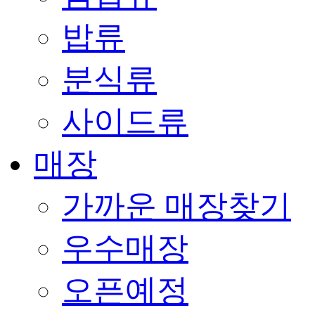
밥류
분식류
사이드류
매장
가까운 매장찾기
우수매장
오픈예정