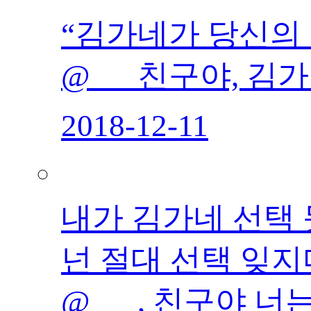
“김가네가 당신의 
@___친구야, 김
2018-12-11
내가 김가네 선택
넌 절대 선택 잊지
@___, 친구야 너