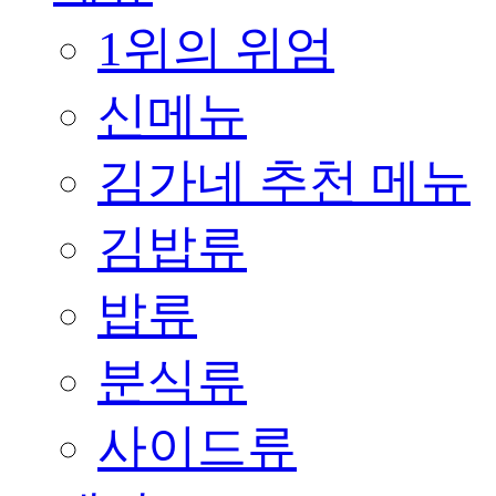
1위의 위엄
신메뉴
김가네 추천 메뉴
김밥류
밥류
분식류
사이드류