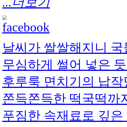
...더보기
날씨가 쌀쌀해지니 국
무심하게 썰어 넣은 듯
후루룩 면치기의 납작
쫀득쫀득한 떡국떡까지.
푸짐한 속재료로 깊은