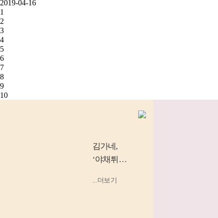
2019-04-16
1
2
3
4
5
6
7
8
9
10
김가네
,
‘야채튀김
우동’, ‘소
...더보기
고기 김밥’
등 소비
자...