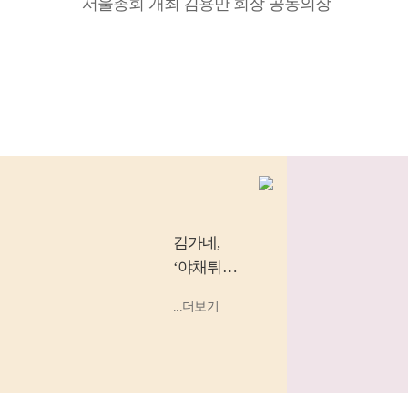
서울총회 개최 김용만 회장 공동의장
김가네
,
‘야채튀김
우동’, ‘소
...더보기
고기 김밥’
등 소비
자...