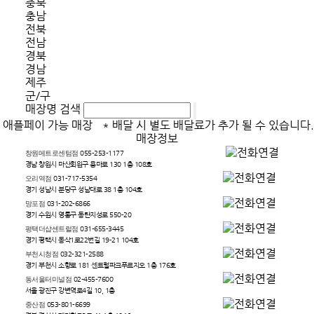
충북
충남
전북
전남
경북
경남
제주
군/구
매장명 검색
애플페이 가능 매장
* 배달 시 별도 배달료가 추가 될 수 있습니다.
매장정보
창원메트로센텀점
055-253-1177
경남 창원시 마산회원구 용마로 130 1층 108호
오리역점
031-717-5354
경기 성남시 분당구 성남대로 38 1층 104호
망포점
031-202-6866
경기 수원시 영통구 동탄지성로 550-20
평택더샵센트럴점
031-655-3445
경기 평택시 동삭1로22번길 19-21 104호
부천시청점
032-321-2588
경기 부천시 소향로 181 센트럴파크푸르지오 1층 176호
동서울터미널점
02-455-7600
서울 광진구 강변역로4길 10, 1층
중산점
053-801-6699