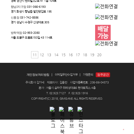
경북 경산시 펜타힐즈2로 41 1층 104호
향남2지구점
031-366-6193
경기 화성시 향남읍 발안양감로 195
신흥점
031-742-8886
경기 성남시 수정구 산성대로 305
방학역점
02-955-2080
서울 도봉구 도봉로150길 43 114호
11
12
13
14
15
16
17
18
19
20
개인정보처리방침
이메일무단수집거부
가맹문의
점주공간
주식회사 김가네 대표이사 : 김용만 사업자등록번호 : 206-86-04573
본사 : 서울시 송파구 위례성대로6 현대토픽스 4층
T. 02.923.7127 F. 02.923.1916
COPYRIGHT(C) 2018, GIMGANE ALL RIGHTS RESERVED.