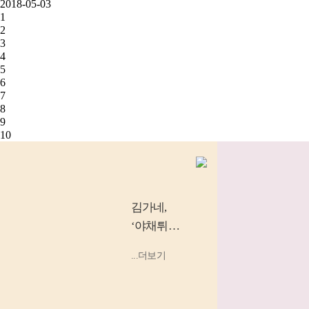
2018-05-03
1
2
3
4
5
6
7
8
9
10
김가네
,
‘야채튀김
우동’, ‘소
...더보기
고기 김밥’
등 소비
자...