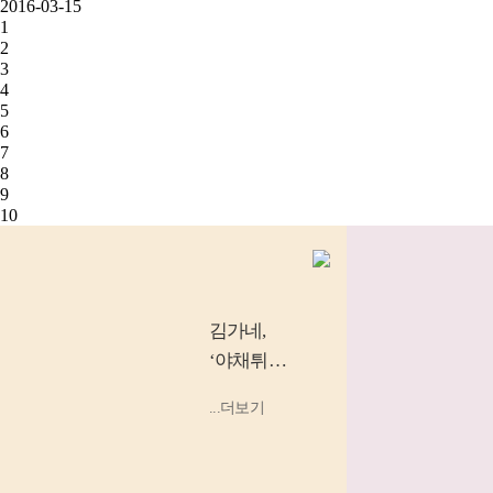
2016-03-15
1
2
3
4
5
6
7
8
9
10
김가네
,
‘야채튀김
우동’, ‘소
...더보기
고기 김밥’
등 소비
자...