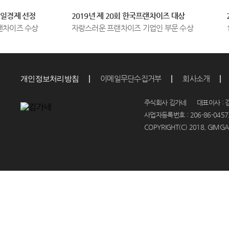
제 선정
2019년 제 20회 한국프랜차이즈 대상
201
이즈 수상
자랑스러운 프랜차이즈 기업인 부문 수상
100
이메일무단수집거부
회사소개
개인정보처리방침
주식회사 김가네 대표이사 : 김
사업자등록번호 : 206-86-04573
COPYRIGHT(C) 2018, GIMGAN