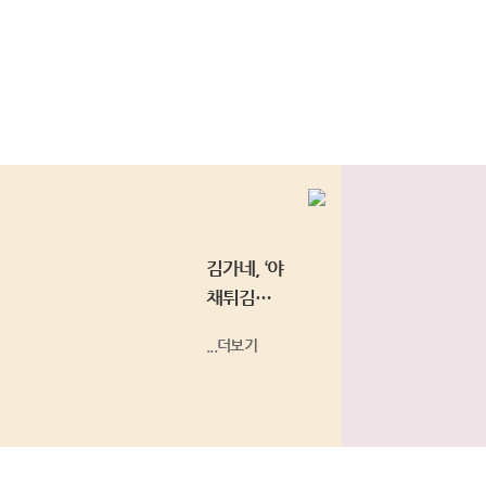
김가네
, ‘야
채튀김우
동’, ‘소고기
...더보기
김밥’ 등 소
비자...