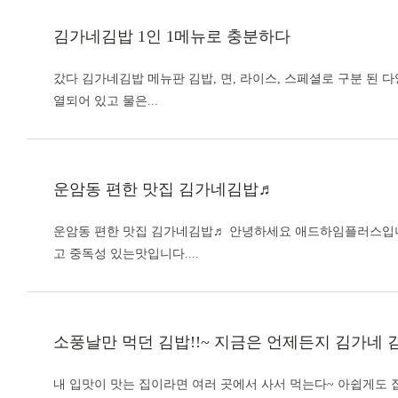
김가네김밥
1인 1메뉴로 충분하다
갔다
김가네김밥
메뉴판 김밥, 면, 라이스, 스페셜로 구분 된
열되어 있고 물은...
운암동 편한 맛집
김가네김밥
♬
운암동 편한 맛집
김가네김밥
♬ 안녕하세요 애드하임플러스입니
고 중독성 있는맛입니다....
소풍날만 먹던 김밥!!~ 지금은 언제든지
김가네 
내 입맛이 맛는 집이라면 여러 곳에서 사서 먹는다~ 아쉽게도 