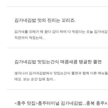
김가네김밥
맛의 진리는 꼬리죠.
김가네를 오메가 메 왔다 갔다 하며 다 먹었다는 오늘
김가네김
직전까지 먹었는데...
김가네김밥
맛있는간식 매콤새콤 탱글한 쫄면
생각나서
김가네김밥
에서 맛있는간식 쫄면과 함께 다른 메뉴들
데요. 보는 순간 입에 침이...
<충주 맛집>충주터미널
김가네김밥
...충북 충주