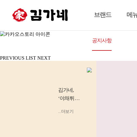
김가네는
브랜드
메
김家네, 쌀눈을 더하다!
공지사항
그림 
PREVIOUS
LIST
NEXT
김가네
,
‘야채튀김
우동’, ‘소
...더보기
고기 김밥’
등 소비
자...