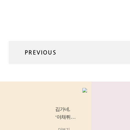
PREVIOUS
김가네
,
‘야채튀김
우동’, ‘소
...더보기