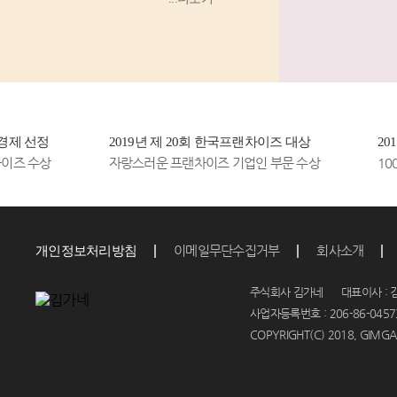
고기 김밥’
등 소비
자...
제 선정
2019년 제 20회 한국프랜차이즈 대상
2019
즈 수상
자랑스러운 프랜차이즈 기업인 부문 수상
100대
이메일무단수집거부
회사소개
개인정보처리방침
주식회사 김가네 대표이사 : 김
사업자등록번호 : 206-86-04573
COPYRIGHT(C) 2018, GIMGAN