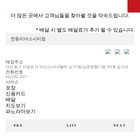
가까운 매장찾기
더 많은 곳에서 고객님들을 찾아뵐 것을 약속드립니다.
* 배달 시 별도 배달료가 추가 될 수 있습니다.
천동리더스시티점
매장주소
대전 동구 안샘로 11 리더스시티4블럭 상가1동(남문방향) 1층 103호 김가네
전화번호
042)282-2927
서비스
포장
신용카드
배달
지도보기
파노라마보기
PRE
LIST
NEXT