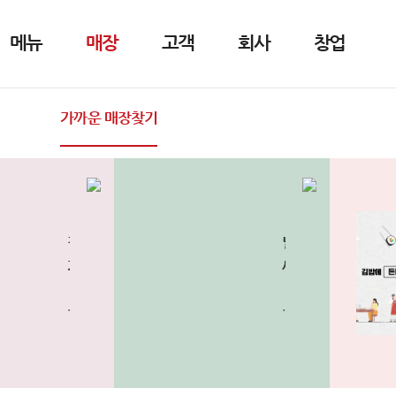
설레일 때도 즐거울 때도 고마울 
메뉴
매장
고객
회사
창업
앞으로의 100년을 당신과 함께 
더 많은 곳에서 고객님들을 찾아뵐 것을 약속드립니다.
가까운 매장찾기
우수매장
오픈예정
김
날
가
씨
네
가
...더보기
...더보기
브
쌀
랜
쌀
드
해
공
지