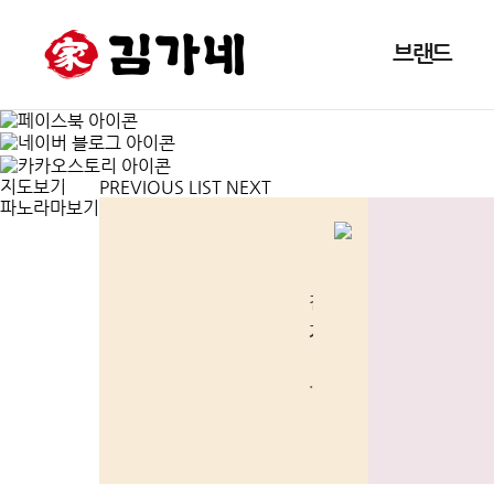
브랜드
천안청당점
지도보기
PREVIOUS
LIST
NEXT
파노라마보기
김
가
네
,
...더보기
‘야
채
튀
김