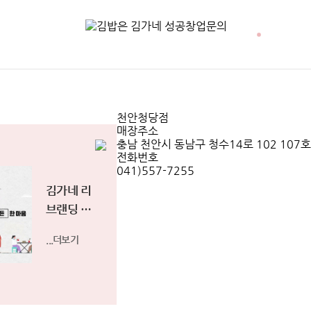
때도, 언제나 김가네가 함께했습니다.
동행하겠습니다.
* 배달 시 별도 배달료가 추가 될 수 있습니다.
천안청당점
매장주소
충남 천안시 동남구 청수14로 102 107호
전화번호
041)557-7255
김가네 리
브랜딩 영
상
...더보기