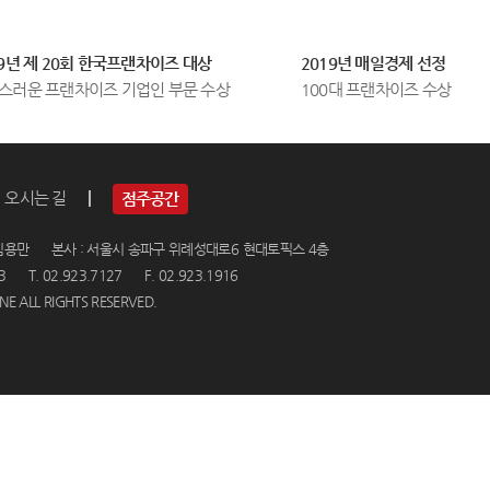
식
니
인
국
19년 제 20회 한국프랜차이즈 대상
2019년 매일경제 선정
스
물
스러운 프랜차이즈 기업인 부문 수상
100대 프랜차이즈 수상
타
요
그
리
램
를
입
찾
오시는 길
점주공간
니
게
용만 본사 : 서울시 송파구 위례성대로6 현대토픽스 4층
다:D
되
 T. 02.923.7127 F. 02.923.1916
는
E ALL RIGHTS RESERVED.
요
즘.
무
심
하
게
썰