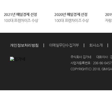
우
동’,
2021년 매일경제 선정
2020년 매일경제 선정
20
‘소
100대 프랜차이즈 수상
100대 프랜차이즈 수상
자랑
고
기
김
밥’
이메일무단수집거부
회사소개
개인정보처리방침
등
주식회사 김가네 대표이사 : 김
소
사업자등록번호 : 206-86-04573
비
COPYRIGHT(C) 2018, GIMGAN
자...