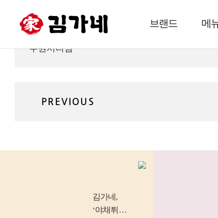
브랜드
메
루원시티점
지도보기
파노라마보기
PREVIOUS
김가네
,
‘야채튀김