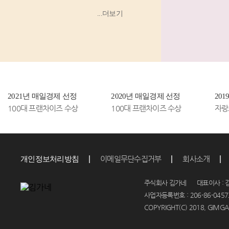
우동’, ‘소
...더보기
고기 김밥’
등 소비
자...
2021년 매일경제 선정
2020년 매일경제 선정
20
100대 프랜차이즈 수상
100대 프랜차이즈 수상
자랑
이메일무단수집거부
회사소개
개인정보처리방침
주식회사 김가네 대표이사 : 김
사업자등록번호 : 206-86-04573
COPYRIGHT(C) 2018, GIMGAN